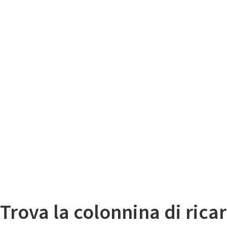
Il
Mappa colonnine di ricarica auto elettriche
Trova la colonnina di ricar