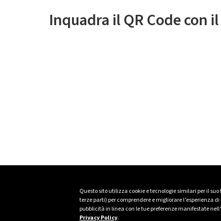
Inquadra il QR Code con i
Questo sito utilizza cookie e tecnologie similari per il suo
terze parti) per comprendere e migliorare l’esperienza di n
pubblicità in linea con le tue preferenze manifestate nell
Privacy Policy
.