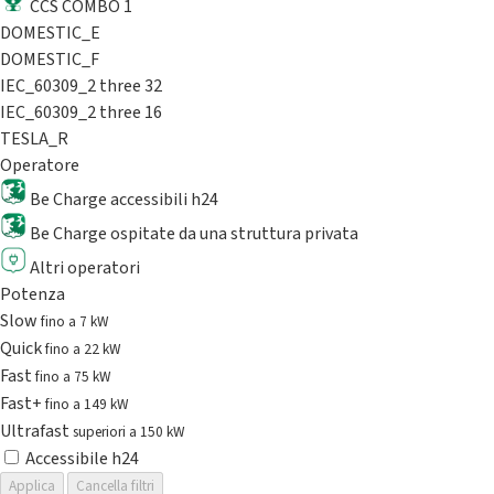
CCS COMBO 1
DOMESTIC_E
DOMESTIC_F
IEC_60309_2 three 32
IEC_60309_2 three 16
TESLA_R
Operatore
Be Charge accessibili h24
Be Charge ospitate da una struttura privata
Altri operatori
Potenza
Slow
fino a 7 kW
Quick
fino a 22 kW
Fast
fino a 75 kW
Fast+
fino a 149 kW
Ultrafast
superiori a 150 kW
Accessibile h24
Applica
Cancella filtri