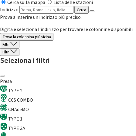
Cerca sulla mappa
Lista delle stazioni
Indirizzo
Cerca
Prova a inserire un indirizzo più preciso.
Digita e seleziona l'indirizzo per trovare le colonnine disponibili
Trova la colonnina piú vicina
Filtri
Filtri
Seleziona i filtri
Presa
TYPE 2
CCS COMBO
CHAdeMO
TYPE 1
TYPE 3A