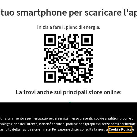
l tuo smartphone per scaricare l'
Inizia a fare il pieno di energia.
La trovi anche sui principali store online:
 funzionamento e per l’erogazione dei servizi in esso presenti, cookie analitici (propri e di
avigazione dell’utente, nonché cookie di profilazione (propri e di terze parti) per inviarti
’ambito della navigazione in rete. Per saperne di più consulta la nostra
Cookie Policy
e