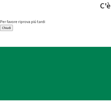
C'è
Per favore riprova piú tardi
Chiudi