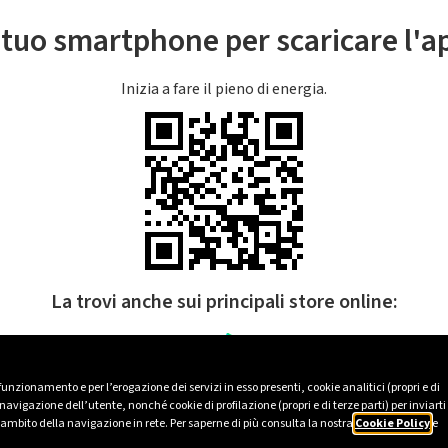
l tuo smartphone per scaricare l'
Inizia a fare il pieno di energia.
La trovi anche sui principali store online:
 funzionamento e per l’erogazione dei servizi in esso presenti, cookie analitici (propri e di
avigazione dell’utente, nonché cookie di profilazione (propri e di terze parti) per inviarti
’ambito della navigazione in rete. Per saperne di più consulta la nostra
Cookie Policy
e