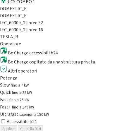
CCS COMBO 1
DOMESTIC_E
DOMESTIC_F
IEC_60309_2 three 32
IEC_60309_2 three 16
TESLA_R
Operatore
Be Charge accessibili h24
Be Charge ospitate da una struttura privata
Altri operatori
Potenza
Slow
fino a 7 kW
Quick
fino a 22 kW
Fast
fino a 75 kW
Fast+
fino a 149 kW
Ultrafast
superiori a 150 kW
Accessibile h24
Applica
Cancella filtri