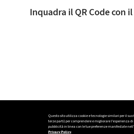
Inquadra il QR Code con i
Questo sito utilizza cookie e tecnologie similari per il suo
terze parti) per comprendere e migliorare l’esperienza di n
pubblicità in linea con le tue preferenze manifestate nell
Privacy Policy
.