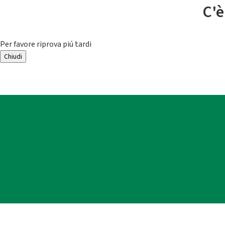
C'è
Per favore riprova piú tardi
Chiudi