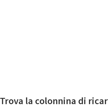
Il
Mappa colonnine di ricarica auto elettriche
Trova la colonnina di ricar