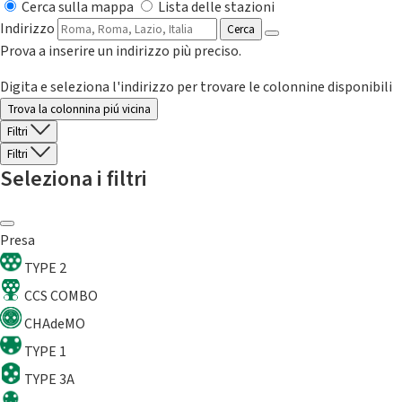
Cerca sulla mappa
Lista delle stazioni
Indirizzo
Cerca
Prova a inserire un indirizzo più preciso.
Digita e seleziona l'indirizzo per trovare le colonnine disponibili
Trova la colonnina piú vicina
Filtri
Filtri
Seleziona i filtri
Presa
TYPE 2
CCS COMBO
CHAdeMO
TYPE 1
TYPE 3A