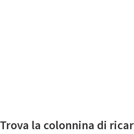
Il
Mappa colonnine di ricarica auto elettriche
Trova la colonnina di ricar