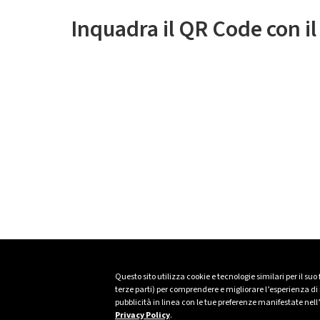
Inquadra il QR Code con i
Questo sito utilizza cookie e tecnologie similari per il suo
terze parti) per comprendere e migliorare l’esperienza di n
pubblicità in linea con le tue preferenze manifestate nell
Privacy Policy
.