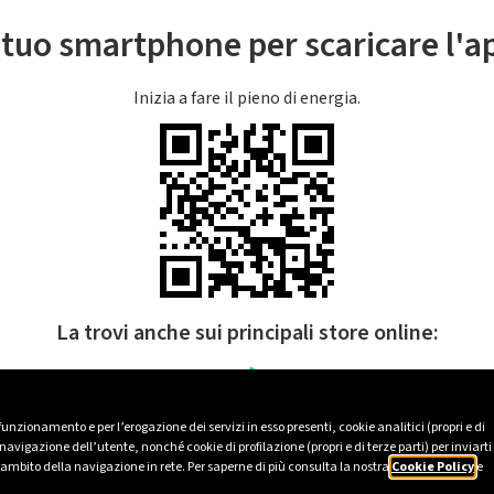
l tuo smartphone per scaricare l'
Inizia a fare il pieno di energia.
La trovi anche sui principali store online:
 funzionamento e per l’erogazione dei servizi in esso presenti, cookie analitici (propri e di
avigazione dell’utente, nonché cookie di profilazione (propri e di terze parti) per inviarti
’ambito della navigazione in rete. Per saperne di più consulta la nostra
Cookie Policy
e