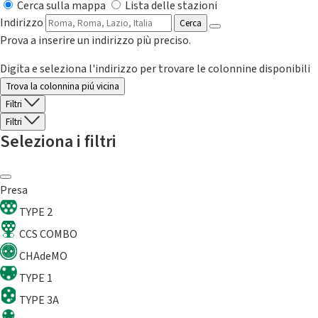
Cerca sulla mappa
Lista delle stazioni
Indirizzo
Cerca
Prova a inserire un indirizzo più preciso.
Digita e seleziona l'indirizzo per trovare le colonnine disponibili
Trova la colonnina piú vicina
Filtri
Filtri
Seleziona i filtri
Presa
TYPE 2
CCS COMBO
CHAdeMO
TYPE 1
TYPE 3A