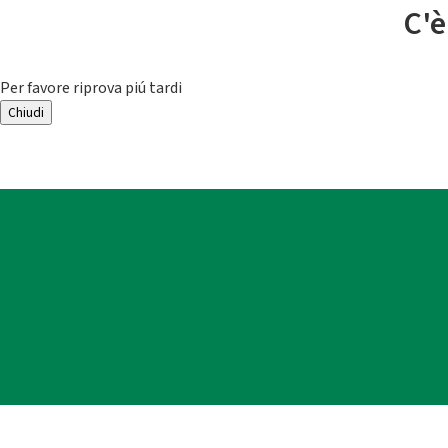
C'è
Per favore riprova piú tardi
Chiudi