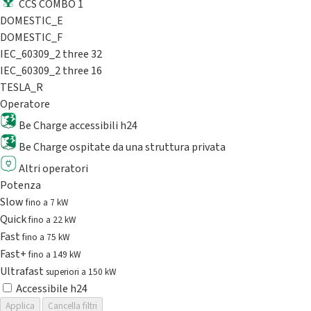
CCS COMBO 1
DOMESTIC_E
DOMESTIC_F
IEC_60309_2 three 32
IEC_60309_2 three 16
TESLA_R
Operatore
Be Charge accessibili h24
Be Charge ospitate da una struttura privata
Altri operatori
Potenza
Slow
fino a 7 kW
Quick
fino a 22 kW
Fast
fino a 75 kW
Fast+
fino a 149 kW
Ultrafast
superiori a 150 kW
Accessibile h24
Applica
Cancella filtri