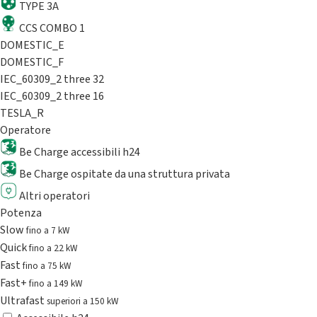
TYPE 3A
CCS COMBO 1
DOMESTIC_E
DOMESTIC_F
IEC_60309_2 three 32
IEC_60309_2 three 16
TESLA_R
Operatore
Be Charge accessibili h24
Be Charge ospitate da una struttura privata
Altri operatori
Potenza
Slow
fino a 7 kW
Quick
fino a 22 kW
Fast
fino a 75 kW
Fast+
fino a 149 kW
Ultrafast
superiori a 150 kW