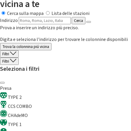
vicina a te
Cerca sulla mappa
Lista delle stazioni
Indirizzo
Cerca
Prova a inserire un indirizzo più preciso.
Digita e seleziona l'indirizzo per trovare le colonnine disponibili
Trova la colonnina piú vicina
Filtri
Filtri
Seleziona i filtri
Presa
TYPE 2
CCS COMBO
CHAdeMO
TYPE 1