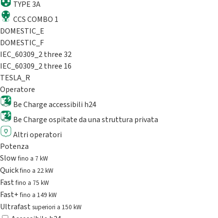
TYPE 3A
CCS COMBO 1
DOMESTIC_E
DOMESTIC_F
IEC_60309_2 three 32
IEC_60309_2 three 16
TESLA_R
Operatore
Be Charge accessibili h24
Be Charge ospitate da una struttura privata
Altri operatori
Potenza
Slow
fino a 7 kW
Quick
fino a 22 kW
Fast
fino a 75 kW
Fast+
fino a 149 kW
Ultrafast
superiori a 150 kW