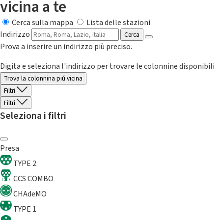
vicina a te
Cerca sulla mappa
Lista delle stazioni
Indirizzo
Cerca
Prova a inserire un indirizzo più preciso.
Digita e seleziona l'indirizzo per trovare le colonnine disponibili
Trova la colonnina piú vicina
Filtri
Filtri
Seleziona i filtri
Presa
TYPE 2
CCS COMBO
CHAdeMO
TYPE 1