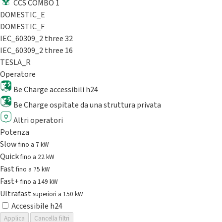
CCS COMBO 1
DOMESTIC_E
DOMESTIC_F
IEC_60309_2 three 32
IEC_60309_2 three 16
TESLA_R
Operatore
Be Charge accessibili h24
Be Charge ospitate da una struttura privata
Altri operatori
Potenza
Slow
fino a 7 kW
Quick
fino a 22 kW
Fast
fino a 75 kW
Fast+
fino a 149 kW
Ultrafast
superiori a 150 kW
Accessibile h24
Applica
Cancella filtri