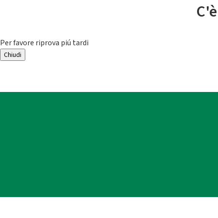
C'è
Per favore riprova piú tardi
Chiudi