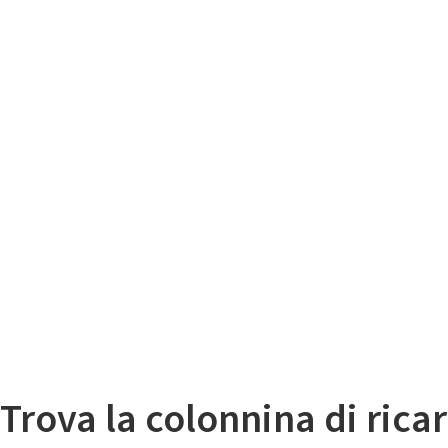
Il
Mappa colonnine di ricarica auto elettriche
Trova la colonnina di ricar