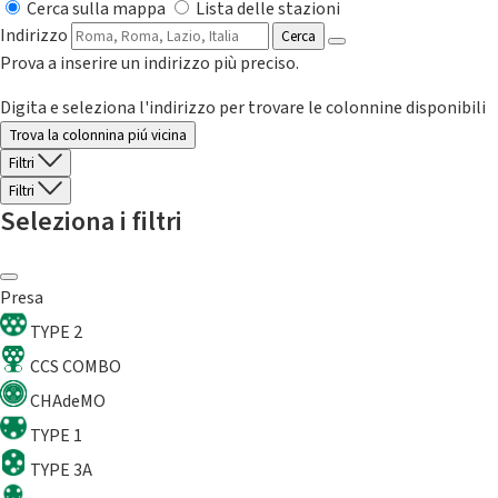
Cerca sulla mappa
Lista delle stazioni
Indirizzo
Cerca
Prova a inserire un indirizzo più preciso.
Digita e seleziona l'indirizzo per trovare le colonnine disponibili
Trova la colonnina piú vicina
Filtri
Filtri
Seleziona i filtri
Presa
TYPE 2
CCS COMBO
CHAdeMO
TYPE 1
TYPE 3A