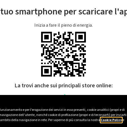
l tuo smartphone per scaricare l'
Inizia a fare il pieno di energia.
La trovi anche sui principali store online:
 funzionamento e per l’erogazione dei servizi in esso presenti, cookie analitici (propri e di
avigazione dell’utente, nonché cookie di profilazione (propri e di terze parti) per inviarti
’ambito della navigazione in rete. Per saperne di più consulta la nostra
Cookie Policy
e