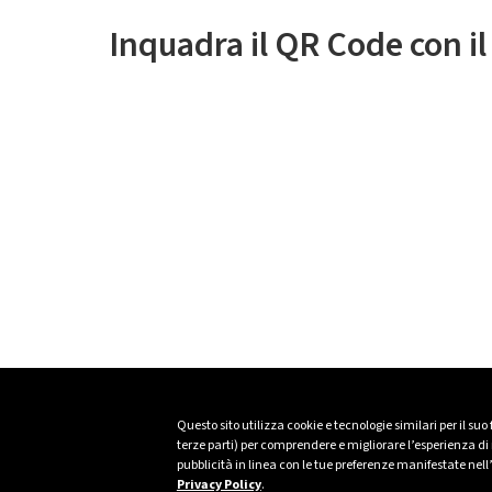
Inquadra il QR Code con i
Questo sito utilizza cookie e tecnologie similari per il suo
terze parti) per comprendere e migliorare l’esperienza di n
pubblicità in linea con le tue preferenze manifestate nell
Privacy Policy
.