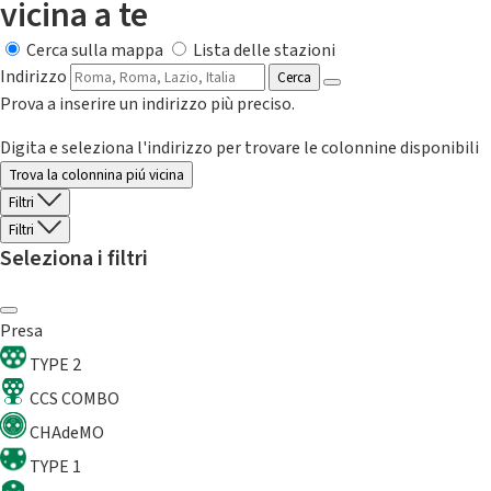
vicina a te
Cerca sulla mappa
Lista delle stazioni
Indirizzo
Cerca
Prova a inserire un indirizzo più preciso.
Digita e seleziona l'indirizzo per trovare le colonnine disponibili
Trova la colonnina piú vicina
Filtri
Filtri
Seleziona i filtri
Presa
TYPE 2
CCS COMBO
CHAdeMO
TYPE 1