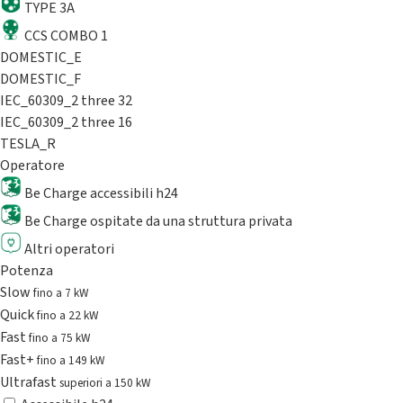
TYPE 3A
CCS COMBO 1
DOMESTIC_E
DOMESTIC_F
IEC_60309_2 three 32
IEC_60309_2 three 16
TESLA_R
Operatore
Be Charge accessibili h24
Be Charge ospitate da una struttura privata
Altri operatori
Potenza
Slow
fino a 7 kW
Quick
fino a 22 kW
Fast
fino a 75 kW
Fast+
fino a 149 kW
Ultrafast
superiori a 150 kW