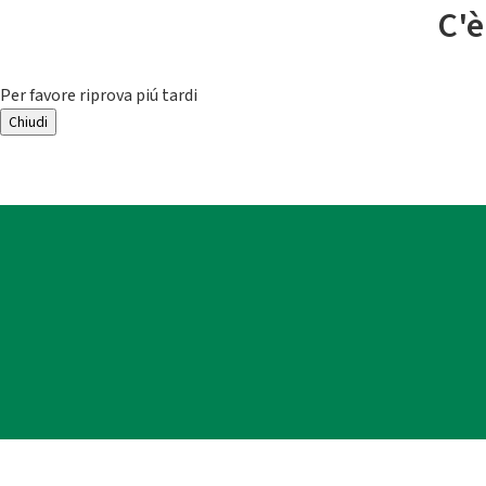
C'è
Per favore riprova piú tardi
Chiudi