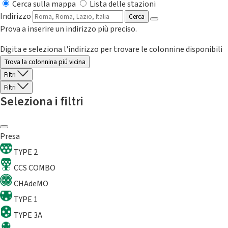
Cerca sulla mappa
Lista delle stazioni
Indirizzo
Cerca
Prova a inserire un indirizzo più preciso.
Digita e seleziona l'indirizzo per trovare le colonnine disponibili
Trova la colonnina piú vicina
Filtri
Filtri
Seleziona i filtri
Presa
TYPE 2
CCS COMBO
CHAdeMO
TYPE 1
TYPE 3A