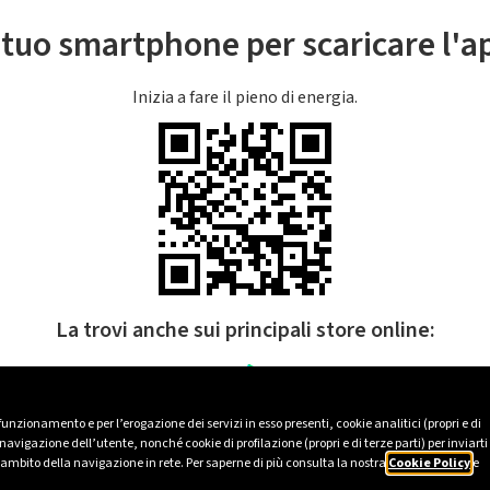
l tuo smartphone per scaricare l'
Inizia a fare il pieno di energia.
La trovi anche sui principali store online:
 funzionamento e per l’erogazione dei servizi in esso presenti, cookie analitici (propri e di
avigazione dell’utente, nonché cookie di profilazione (propri e di terze parti) per inviarti
’ambito della navigazione in rete. Per saperne di più consulta la nostra
Cookie Policy
e