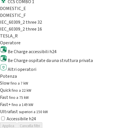
CCS COMBO 1
DOMESTIC_E
DOMESTIC_F
IEC_60309_2 three 32
IEC_60309_2 three 16
TESLA_R
Operatore
Be Charge accessibili h24
Be Charge ospitate da una struttura privata
Altri operatori
Potenza
Slow
fino a 7 kW
Quick
fino a 22 kW
Fast
fino a 75 kW
Fast+
fino a 149 kW
Ultrafast
superiori a 150 kW
Accessibile h24
Applica
Cancella filtri