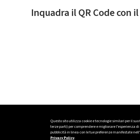
Inquadra il QR Code con i
Questo sito utilizza cookie e tecnologie similari per il suo
terze parti) per comprendere e migliorare l’esperienza di n
pubblicità in linea con le tue preferenze manifestate nell
Privacy Policy
.