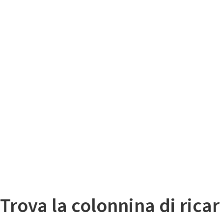
Il
Mappa colonnine di ricarica auto elettriche
Trova la colonnina di ricar