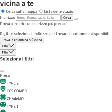
vicina a te
Cerca sulla mappa
Lista delle stazioni
Indirizzo
Cerca
Prova a inserire un indirizzo più preciso.
Digita e seleziona l'indirizzo per trovare le colonnine disponibili
Trova la colonnina piú vicina
Filtri
Filtri
Seleziona i filtri
Presa
TYPE 2
CCS COMBO
CHAdeMO
TYPE 1