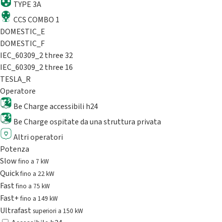
TYPE 3A
CCS COMBO 1
DOMESTIC_E
DOMESTIC_F
IEC_60309_2 three 32
IEC_60309_2 three 16
TESLA_R
Operatore
Be Charge accessibili h24
Be Charge ospitate da una struttura privata
Altri operatori
Potenza
Slow
fino a 7 kW
Quick
fino a 22 kW
Fast
fino a 75 kW
Fast+
fino a 149 kW
Ultrafast
superiori a 150 kW