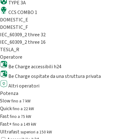
TYPE 3A
CCS COMBO 1
DOMESTIC_E
DOMESTIC_F
IEC_60309_2 three 32
IEC_60309_2 three 16
TESLA_R
Operatore
Be Charge accessibili h24
Be Charge ospitate da una struttura privata
Altri operatori
Potenza
Slow
fino a 7 kW
Quick
fino a 22 kW
Fast
fino a 75 kW
Fast+
fino a 149 kW
Ultrafast
superiori a 150 kW