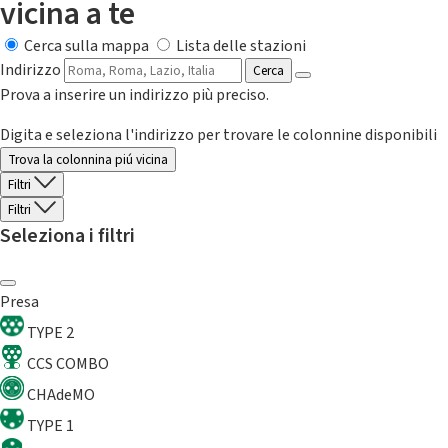
vicina a te
Cerca sulla mappa
Lista delle stazioni
Indirizzo
Cerca
Prova a inserire un indirizzo più preciso.
Digita e seleziona l'indirizzo per trovare le colonnine disponibili
Trova la colonnina piú vicina
Filtri
Filtri
Seleziona i filtri
Presa
TYPE 2
CCS COMBO
CHAdeMO
TYPE 1