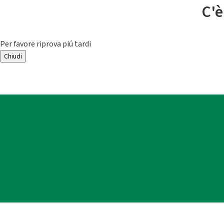
C'è
Per favore riprova piú tardi
Chiudi