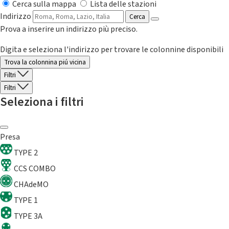
Cerca sulla mappa
Lista delle stazioni
Indirizzo
Cerca
Prova a inserire un indirizzo più preciso.
Digita e seleziona l'indirizzo per trovare le colonnine disponibili
Trova la colonnina piú vicina
Filtri
Filtri
Seleziona i filtri
Presa
TYPE 2
CCS COMBO
CHAdeMO
TYPE 1
TYPE 3A