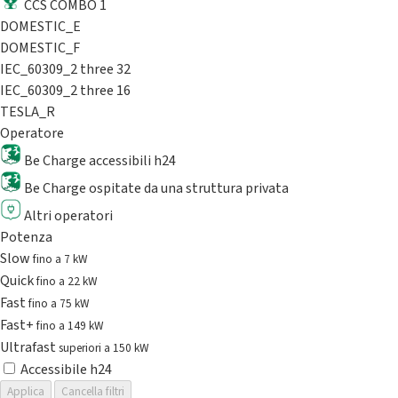
CCS COMBO 1
DOMESTIC_E
DOMESTIC_F
IEC_60309_2 three 32
IEC_60309_2 three 16
TESLA_R
Operatore
Be Charge accessibili h24
Be Charge ospitate da una struttura privata
Altri operatori
Potenza
Slow
fino a 7 kW
Quick
fino a 22 kW
Fast
fino a 75 kW
Fast+
fino a 149 kW
Ultrafast
superiori a 150 kW
Accessibile h24
Applica
Cancella filtri