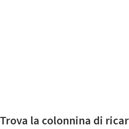
Il
Mappa colonnine di ricarica auto elettriche
Trova la colonnina di ricar