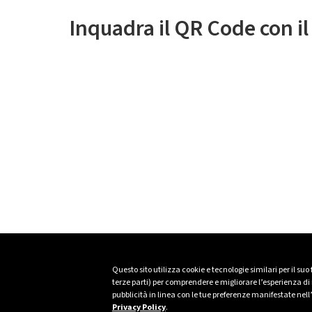
Inquadra il QR Code con i
Questo sito utilizza cookie e tecnologie similari per il suo
terze parti) per comprendere e migliorare l’esperienza di n
pubblicità in linea con le tue preferenze manifestate nell
Privacy Policy
.