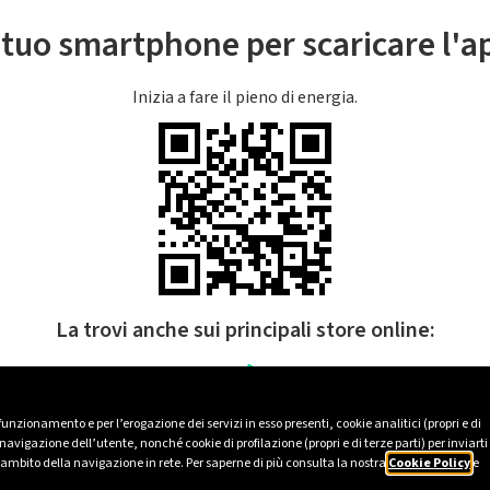
l tuo smartphone per scaricare l'
Inizia a fare il pieno di energia.
La trovi anche sui principali store online:
 funzionamento e per l’erogazione dei servizi in esso presenti, cookie analitici (propri e di
avigazione dell’utente, nonché cookie di profilazione (propri e di terze parti) per inviarti
’ambito della navigazione in rete. Per saperne di più consulta la nostra
Cookie Policy
e