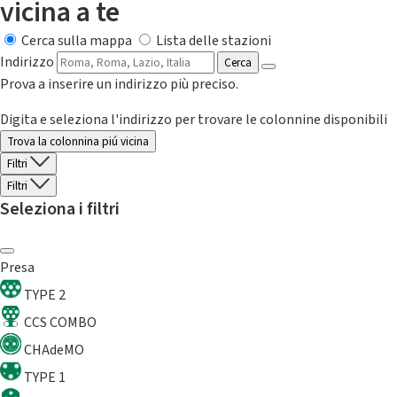
vicina a te
Cerca sulla mappa
Lista delle stazioni
Indirizzo
Cerca
Prova a inserire un indirizzo più preciso.
Digita e seleziona l'indirizzo per trovare le colonnine disponibili
Trova la colonnina piú vicina
Filtri
Filtri
Seleziona i filtri
Presa
TYPE 2
CCS COMBO
CHAdeMO
TYPE 1