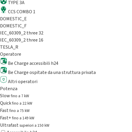
TYPE 3A
CCS COMBO 1
DOMESTIC_E
DOMESTIC_F
IEC_60309_2 three 32
IEC_60309_2 three 16
TESLA_R
Operatore
Be Charge accessibili h24
Be Charge ospitate da una struttura privata
Altri operatori
Potenza
Slow
fino a 7 kW
Quick
fino a 22 kW
Fast
fino a 75 kW
Fast+
fino a 149 kW
Ultrafast
superiori a 150 kW