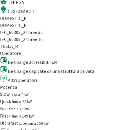
TYPE 3A
CCS COMBO 1
DOMESTIC_E
DOMESTIC_F
IEC_60309_2 three 32
IEC_60309_2 three 16
TESLA_R
Operatore
Be Charge accessibili h24
Be Charge ospitate da una struttura privata
Altri operatori
Potenza
Slow
fino a 7 kW
Quick
fino a 22 kW
Fast
fino a 75 kW
Fast+
fino a 149 kW
Ultrafast
superiori a 150 kW