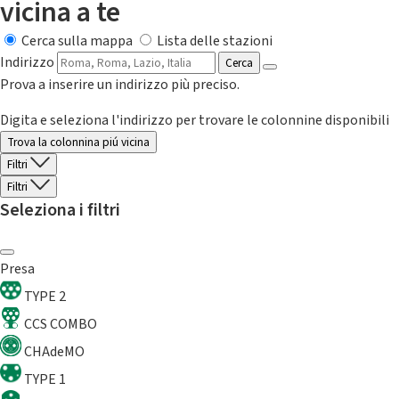
vicina a te
Cerca sulla mappa
Lista delle stazioni
Indirizzo
Cerca
Prova a inserire un indirizzo più preciso.
Digita e seleziona l'indirizzo per trovare le colonnine disponibili
Trova la colonnina piú vicina
Filtri
Filtri
Seleziona i filtri
Presa
TYPE 2
CCS COMBO
CHAdeMO
TYPE 1