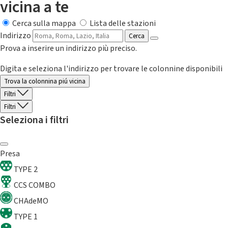
vicina a te
Cerca sulla mappa
Lista delle stazioni
Indirizzo
Cerca
Prova a inserire un indirizzo più preciso.
Digita e seleziona l'indirizzo per trovare le colonnine disponibili
Trova la colonnina piú vicina
Filtri
Filtri
Seleziona i filtri
Presa
TYPE 2
CCS COMBO
CHAdeMO
TYPE 1