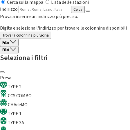
Cerca sulla mappa
Lista delle stazioni
Indirizzo
Cerca
Prova a inserire un indirizzo più preciso.
Digita e seleziona l'indirizzo per trovare le colonnine disponibili
Trova la colonnina piú vicina
Filtri
Filtri
Seleziona i filtri
Presa
TYPE 2
CCS COMBO
CHAdeMO
TYPE 1
TYPE 3A