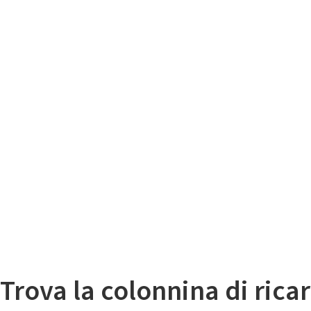
Il
Mappa colonnine di ricarica auto elettriche
Trova la colonnina di ricar