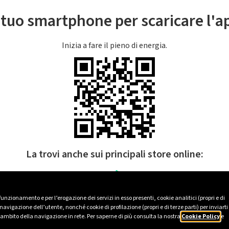
l tuo smartphone per scaricare l'
Inizia a fare il pieno di energia.
La trovi anche sui principali store online:
 funzionamento e per l’erogazione dei servizi in esso presenti, cookie analitici (propri e di
avigazione dell’utente, nonché cookie di profilazione (propri e di terze parti) per inviarti
’ambito della navigazione in rete. Per saperne di più consulta la nostra
Cookie Policy
e