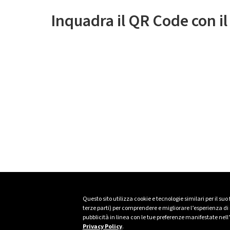
Inquadra il QR Code con i
Questo sito utilizza cookie e tecnologie similari per il suo
terze parti) per comprendere e migliorare l’esperienza di n
pubblicità in linea con le tue preferenze manifestate nell
Privacy Policy
.