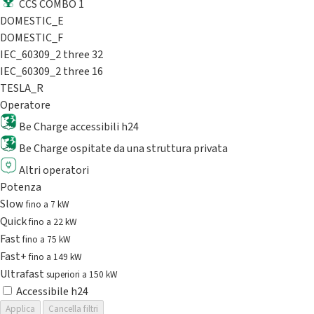
CCS COMBO 1
DOMESTIC_E
DOMESTIC_F
IEC_60309_2 three 32
IEC_60309_2 three 16
TESLA_R
Operatore
Be Charge accessibili h24
Be Charge ospitate da una struttura privata
Altri operatori
Potenza
Slow
fino a 7 kW
Quick
fino a 22 kW
Fast
fino a 75 kW
Fast+
fino a 149 kW
Ultrafast
superiori a 150 kW
Accessibile h24
Applica
Cancella filtri