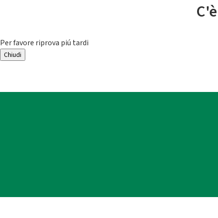
C'è
Per favore riprova piú tardi
Chiudi