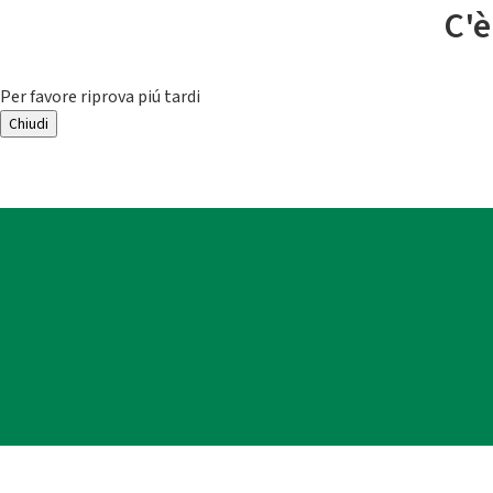
C'è
Per favore riprova piú tardi
Chiudi