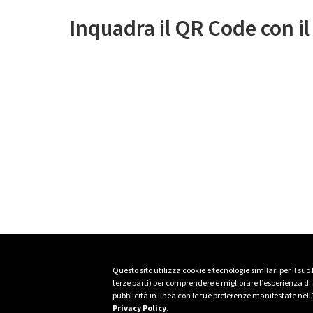
Inquadra il QR Code con i
Questo sito utilizza cookie e tecnologie similari per il suo
terze parti) per comprendere e migliorare l’esperienza di n
pubblicità in linea con le tue preferenze manifestate nell
Privacy Policy
.