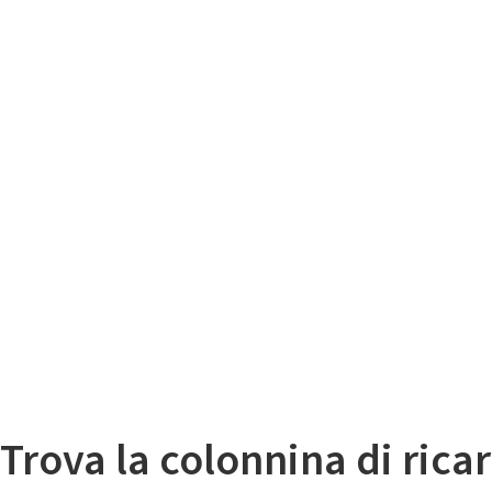
Il
Mappa colonnine di ricarica auto elettriche
Trova la colonnina di ricar