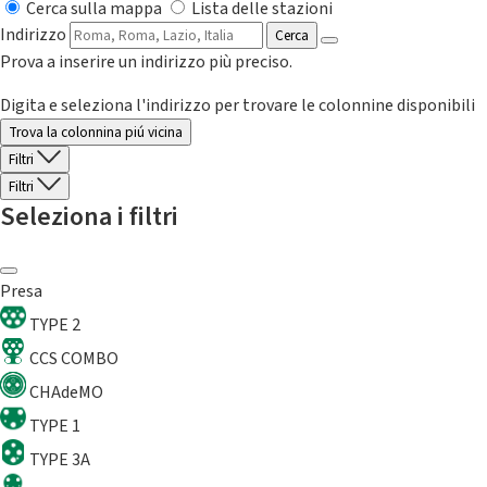
Cerca sulla mappa
Lista delle stazioni
Indirizzo
Cerca
Prova a inserire un indirizzo più preciso.
Digita e seleziona l'indirizzo per trovare le colonnine disponibili
Trova la colonnina piú vicina
Filtri
Filtri
Seleziona i filtri
Presa
TYPE 2
CCS COMBO
CHAdeMO
TYPE 1
TYPE 3A