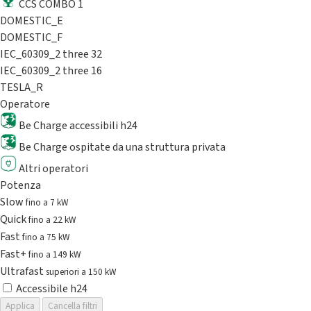
CCS COMBO 1
DOMESTIC_E
DOMESTIC_F
IEC_60309_2 three 32
IEC_60309_2 three 16
TESLA_R
Operatore
Be Charge accessibili h24
Be Charge ospitate da una struttura privata
Altri operatori
Potenza
Slow
fino a 7 kW
Quick
fino a 22 kW
Fast
fino a 75 kW
Fast+
fino a 149 kW
Ultrafast
superiori a 150 kW
Accessibile h24
Applica
Cancella filtri