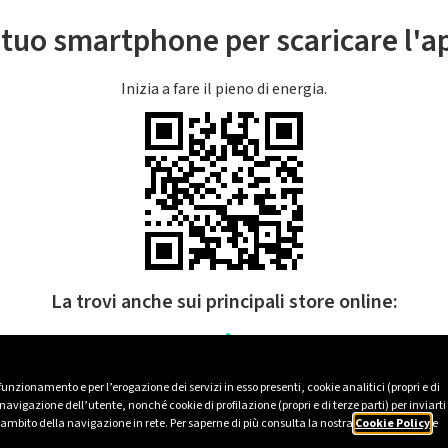
l tuo smartphone per scaricare l'
Inizia a fare il pieno di energia.
La trovi anche sui principali store online:
 funzionamento e per l’erogazione dei servizi in esso presenti, cookie analitici (propri e di
avigazione dell’utente, nonché cookie di profilazione (propri e di terze parti) per inviarti
’ambito della navigazione in rete. Per saperne di più consulta la nostra
Cookie Policy
e