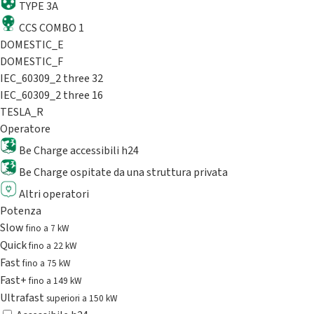
TYPE 3A
CCS COMBO 1
DOMESTIC_E
DOMESTIC_F
IEC_60309_2 three 32
IEC_60309_2 three 16
TESLA_R
Operatore
Be Charge accessibili h24
Be Charge ospitate da una struttura privata
Altri operatori
Potenza
Slow
fino a 7 kW
Quick
fino a 22 kW
Fast
fino a 75 kW
Fast+
fino a 149 kW
Ultrafast
superiori a 150 kW