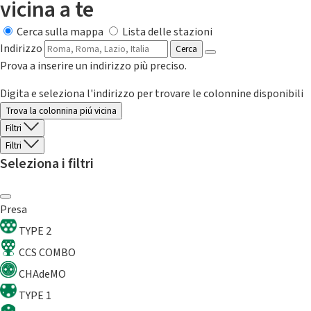
vicina a te
Cerca sulla mappa
Lista delle stazioni
Indirizzo
Cerca
Prova a inserire un indirizzo più preciso.
Digita e seleziona l'indirizzo per trovare le colonnine disponibili
Trova la colonnina piú vicina
Filtri
Filtri
Seleziona i filtri
Presa
TYPE 2
CCS COMBO
CHAdeMO
TYPE 1