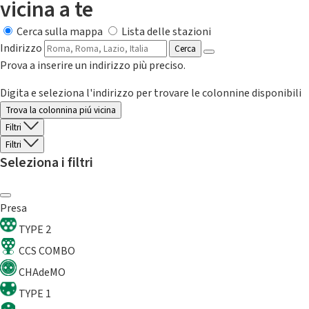
vicina a te
Cerca sulla mappa
Lista delle stazioni
Indirizzo
Cerca
Prova a inserire un indirizzo più preciso.
Digita e seleziona l'indirizzo per trovare le colonnine disponibili
Trova la colonnina piú vicina
Filtri
Filtri
Seleziona i filtri
Presa
TYPE 2
CCS COMBO
CHAdeMO
TYPE 1