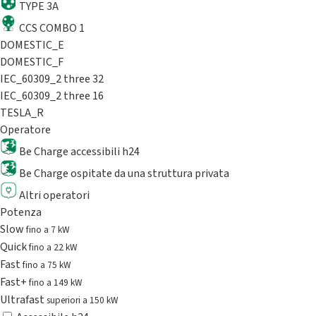
TYPE 3A
CCS COMBO 1
DOMESTIC_E
DOMESTIC_F
IEC_60309_2 three 32
IEC_60309_2 three 16
TESLA_R
Operatore
Be Charge accessibili h24
Be Charge ospitate da una struttura privata
Altri operatori
Potenza
Slow
fino a 7 kW
Quick
fino a 22 kW
Fast
fino a 75 kW
Fast+
fino a 149 kW
Ultrafast
superiori a 150 kW