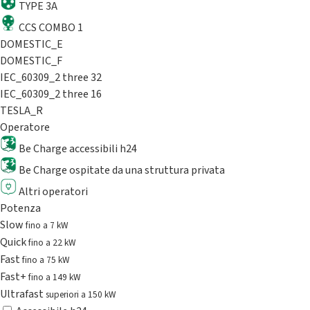
TYPE 3A
CCS COMBO 1
DOMESTIC_E
DOMESTIC_F
IEC_60309_2 three 32
IEC_60309_2 three 16
TESLA_R
Operatore
Be Charge accessibili h24
Be Charge ospitate da una struttura privata
Altri operatori
Potenza
Slow
fino a 7 kW
Quick
fino a 22 kW
Fast
fino a 75 kW
Fast+
fino a 149 kW
Ultrafast
superiori a 150 kW