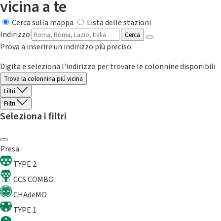
vicina a te
Cerca sulla mappa
Lista delle stazioni
Indirizzo
Cerca
Prova a inserire un indirizzo più preciso.
Digita e seleziona l'indirizzo per trovare le colonnine disponibili
Trova la colonnina piú vicina
Filtri
Filtri
Seleziona i filtri
Presa
TYPE 2
CCS COMBO
CHAdeMO
TYPE 1