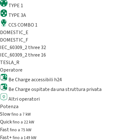
TYPE 1
TYPE 3A
CCS COMBO 1
DOMESTIC_E
DOMESTIC_F
IEC_60309_2 three 32
IEC_60309_2 three 16
TESLA_R
Operatore
Be Charge accessibili h24
Be Charge ospitate da una struttura privata
Altri operatori
Potenza
Slow
fino a 7 kW
Quick
fino a 22 kW
Fast
fino a 75 kW
Fast+
fino a 149 kW