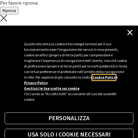
Per favore riprova.
Riprova
C'è un problema con il recupero dei
×
dati.
Questo sito utilizza cookie e tecnologie similari per il suo
funzionamento e per l’erogazione dei servizi in esso presenti,
Per favore riprova piú tardi
cookie analitici (propri e di terze parti) per comprendere e
migliorare l’esperienza di navigazione dell’utente, nonché cookie
Chiudi
di profilazione (propri e di terze parti) per inviarti pubblicità in linea
con le tue preferenze manifestate nell’ambito della navigazione
in rete. Per saperne di più consulta la nostra
Cookie Policy
e
Privacy Policy
.
Sei un’azienda o una PA?
Gestisci le tue scelte sui cookie
.
Cliccando su "Accetta tutti" acconsenti all’uso dei suddetti
cookie.
Trova la soluzione più giusta per te.
PERSONALIZZA
Richiedi una colonnina
USA SOLO I COOKIE NECESSARI