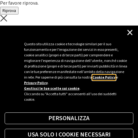
Per favore riprova.
Riprova
C'è un problema con il recupero dei
×
dati.
Questo sito utilizza cookie e tecnologie similari per il suo
funzionamento e per l’erogazione dei servizi in esso presenti,
Per favore riprova piú tardi
cookie analitici (propri e di terze parti) per comprendere e
migliorare l’esperienza di navigazione dell’utente, nonché cookie
Chiudi
di profilazione (propri e di terze parti) per inviarti pubblicità in linea
con le tue preferenze manifestate nell’ambito della navigazione
in rete. Per saperne di più consulta la nostra
Cookie Policy
e
Privacy Policy
.
Sei un’azienda o una PA?
Gestisci le tue scelte sui cookie
.
Cliccando su "Accetta tutti" acconsenti all’uso dei suddetti
cookie.
Trova la soluzione più giusta per te.
PERSONALIZZA
Richiedi una colonnina
USA SOLO I COOKIE NECESSARI