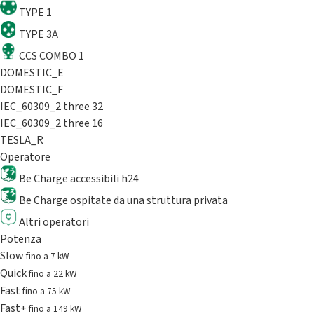
TYPE 1
TYPE 3A
CCS COMBO 1
DOMESTIC_E
DOMESTIC_F
IEC_60309_2 three 32
IEC_60309_2 three 16
TESLA_R
Operatore
Be Charge accessibili h24
Be Charge ospitate da una struttura privata
Altri operatori
Potenza
Slow
fino a 7 kW
Quick
fino a 22 kW
Fast
fino a 75 kW
Fast+
fino a 149 kW