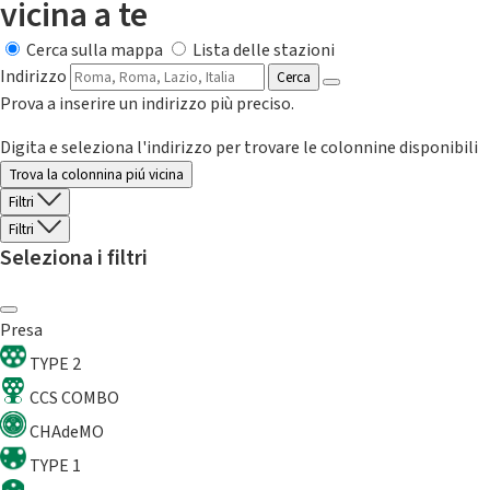
vicina a te
Cerca sulla mappa
Lista delle stazioni
Indirizzo
Cerca
Prova a inserire un indirizzo più preciso.
Digita e seleziona l'indirizzo per trovare le colonnine disponibili
Trova la colonnina piú vicina
Filtri
Filtri
Seleziona i filtri
Presa
TYPE 2
CCS COMBO
CHAdeMO
TYPE 1