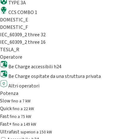
TYPE 3A
CCS COMBO 1
DOMESTIC_E
DOMESTIC_F
IEC_60309_2 three 32
IEC_60309_2 three 16
TESLA_R
Operatore
Be Charge accessibili h24
Be Charge ospitate da una struttura privata
Altri operatori
Potenza
Slow
fino a 7 kW
Quick
fino a 22 kW
Fast
fino a 75 kW
Fast+
fino a 149 kW
Ultrafast
superiori a 150 kW