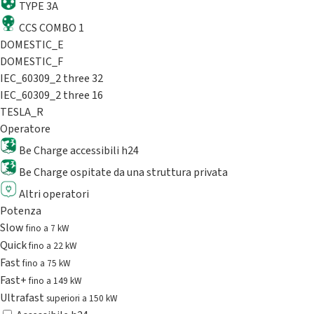
TYPE 3A
CCS COMBO 1
DOMESTIC_E
DOMESTIC_F
IEC_60309_2 three 32
IEC_60309_2 three 16
TESLA_R
Operatore
Be Charge accessibili h24
Be Charge ospitate da una struttura privata
Altri operatori
Potenza
Slow
fino a 7 kW
Quick
fino a 22 kW
Fast
fino a 75 kW
Fast+
fino a 149 kW
Ultrafast
superiori a 150 kW