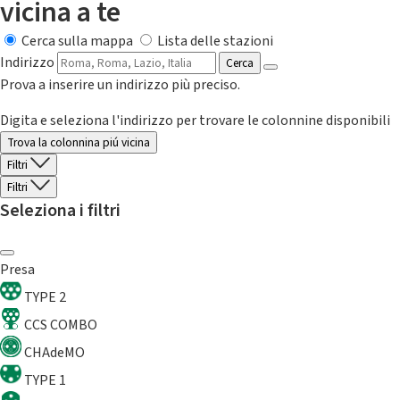
vicina a te
Cerca sulla mappa
Lista delle stazioni
Indirizzo
Cerca
Prova a inserire un indirizzo più preciso.
Digita e seleziona l'indirizzo per trovare le colonnine disponibili
Trova la colonnina piú vicina
Filtri
Filtri
Seleziona i filtri
Presa
TYPE 2
CCS COMBO
CHAdeMO
TYPE 1