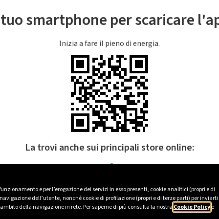
l tuo smartphone per scaricare l'
Inizia a fare il pieno di energia.
La trovi anche sui principali store online:
 funzionamento e per l’erogazione dei servizi in esso presenti, cookie analitici (propri e di
avigazione dell’utente, nonché cookie di profilazione (propri e di terze parti) per inviarti
’ambito della navigazione in rete. Per saperne di più consulta la nostra
Cookie Policy
e