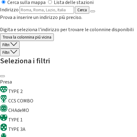
Cerca sulla mappa
Lista delle stazioni
Indirizzo
Cerca
Prova a inserire un indirizzo più preciso.
Digita e seleziona l'indirizzo per trovare le colonnine disponibili
Trova la colonnina piú vicina
Filtri
Filtri
Seleziona i filtri
Presa
TYPE 2
CCS COMBO
CHAdeMO
TYPE 1
TYPE 3A