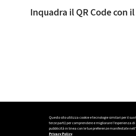
Inquadra il QR Code con i
Questo sito utilizza cookie e tecnologie similari per il suo
terze parti) per comprendere e migliorare l’esperienza di n
pubblicità in linea con le tue preferenze manifestate nell
Privacy Policy
.