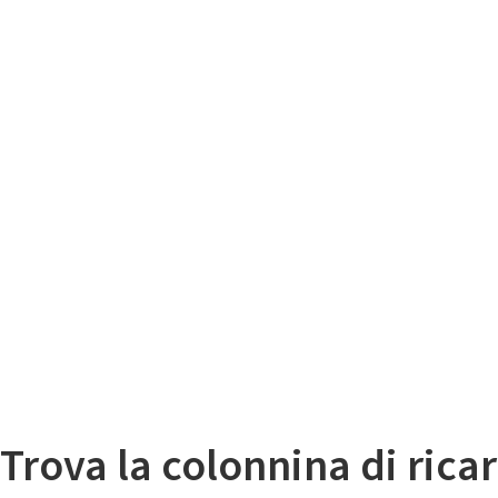
Il
Mappa colonnine di ricarica auto elettriche
Trova la colonnina di ricar