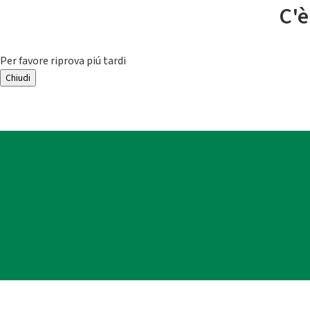
C'è
Per favore riprova piú tardi
Chiudi