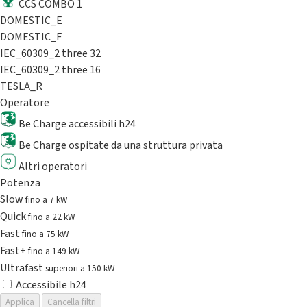
CCS COMBO 1
DOMESTIC_E
DOMESTIC_F
IEC_60309_2 three 32
IEC_60309_2 three 16
TESLA_R
Operatore
Be Charge accessibili h24
Be Charge ospitate da una struttura privata
Altri operatori
Potenza
Slow
fino a 7 kW
Quick
fino a 22 kW
Fast
fino a 75 kW
Fast+
fino a 149 kW
Ultrafast
superiori a 150 kW
Accessibile h24
Applica
Cancella filtri