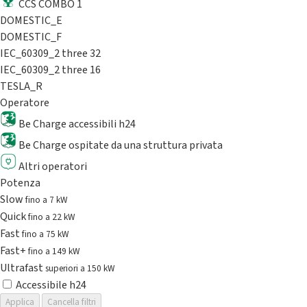
CCS COMBO 1
DOMESTIC_E
DOMESTIC_F
IEC_60309_2 three 32
IEC_60309_2 three 16
TESLA_R
Operatore
Be Charge accessibili h24
Be Charge ospitate da una struttura privata
Altri operatori
Potenza
Slow
fino a 7 kW
Quick
fino a 22 kW
Fast
fino a 75 kW
Fast+
fino a 149 kW
Ultrafast
superiori a 150 kW
Accessibile h24
Applica
Cancella filtri