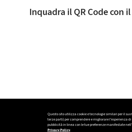
Inquadra il QR Code con i
Questo sito utilizza cookie e tecnologie similari per il suo
terze parti) per comprendere e migliorare l’esperienza di n
pubblicità in linea con le tue preferenze manifestate nell
Privacy Policy
.