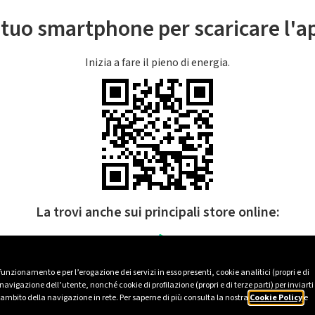
l tuo smartphone per scaricare l'
Inizia a fare il pieno di energia.
La trovi anche sui principali store online:
 funzionamento e per l’erogazione dei servizi in esso presenti, cookie analitici (propri e di
avigazione dell’utente, nonché cookie di profilazione (propri e di terze parti) per inviarti
’ambito della navigazione in rete. Per saperne di più consulta la nostra
Cookie Policy
e