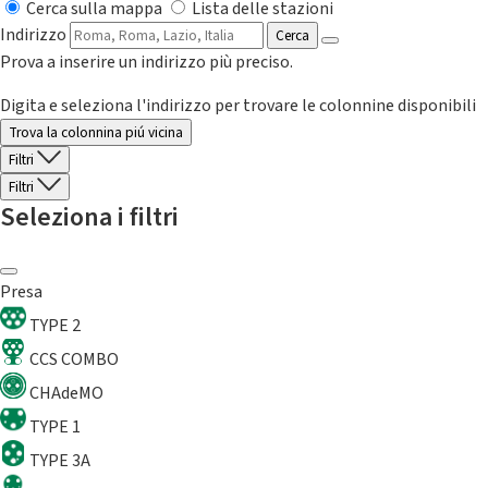
Cerca sulla mappa
Lista delle stazioni
Indirizzo
Cerca
Prova a inserire un indirizzo più preciso.
Digita e seleziona l'indirizzo per trovare le colonnine disponibili
Trova la colonnina piú vicina
Filtri
Filtri
Seleziona i filtri
Presa
TYPE 2
CCS COMBO
CHAdeMO
TYPE 1
TYPE 3A