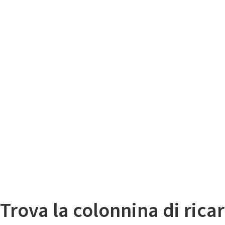
Il
Mappa colonnine di ricarica auto elettriche
Trova la colonnina di ricar