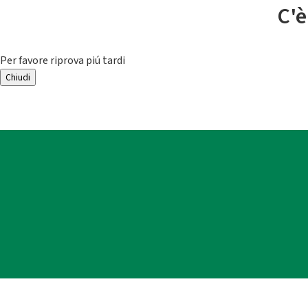
C'è
Per favore riprova piú tardi
Chiudi