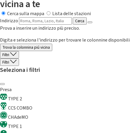
vicina a te
Cerca sulla mappa
Lista delle stazioni
Indirizzo
Cerca
Prova a inserire un indirizzo più preciso.
Digita e seleziona l'indirizzo per trovare le colonnine disponibili
Trova la colonnina piú vicina
Filtri
Filtri
Seleziona i filtri
Presa
TYPE 2
CCS COMBO
CHAdeMO
TYPE 1