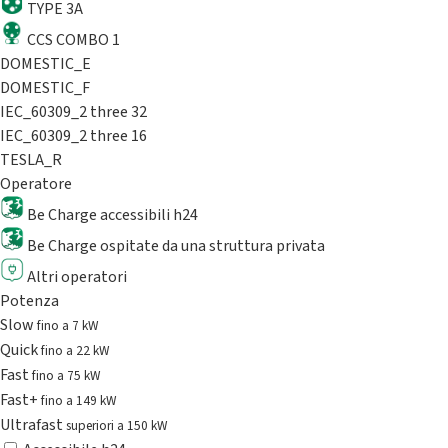
TYPE 3A
CCS COMBO 1
DOMESTIC_E
DOMESTIC_F
IEC_60309_2 three 32
IEC_60309_2 three 16
TESLA_R
Operatore
Be Charge accessibili h24
Be Charge ospitate da una struttura privata
Altri operatori
Potenza
Slow
fino a 7 kW
Quick
fino a 22 kW
Fast
fino a 75 kW
Fast+
fino a 149 kW
Ultrafast
superiori a 150 kW