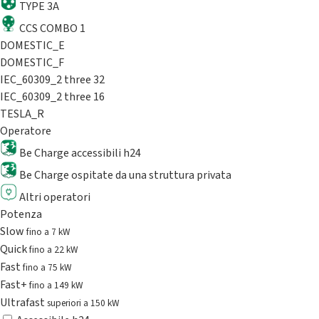
TYPE 3A
CCS COMBO 1
DOMESTIC_E
DOMESTIC_F
IEC_60309_2 three 32
IEC_60309_2 three 16
TESLA_R
Operatore
Be Charge accessibili h24
Be Charge ospitate da una struttura privata
Altri operatori
Potenza
Slow
fino a 7 kW
Quick
fino a 22 kW
Fast
fino a 75 kW
Fast+
fino a 149 kW
Ultrafast
superiori a 150 kW