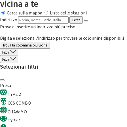
vicina a te
Cerca sulla mappa
Lista delle stazioni
Indirizzo
Cerca
Prova a inserire un indirizzo più preciso.
Digita e seleziona l'indirizzo per trovare le colonnine disponibili
Trova la colonnina piú vicina
Filtri
Filtri
Seleziona i filtri
Presa
TYPE 2
CCS COMBO
CHAdeMO
TYPE 1