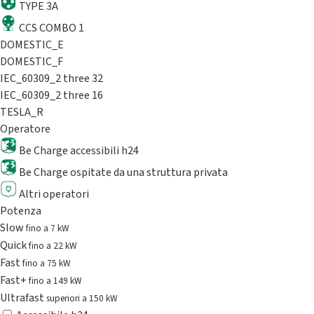
TYPE 3A
CCS COMBO 1
DOMESTIC_E
DOMESTIC_F
IEC_60309_2 three 32
IEC_60309_2 three 16
TESLA_R
Operatore
Be Charge accessibili h24
Be Charge ospitate da una struttura privata
Altri operatori
Potenza
Slow
fino a 7 kW
Quick
fino a 22 kW
Fast
fino a 75 kW
Fast+
fino a 149 kW
Ultrafast
superiori a 150 kW