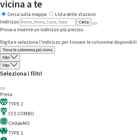
vicina a te
Cerca sulla mappa
Lista delle stazioni
Indirizzo
Cerca
Prova a inserire un indirizzo più preciso.
Digita e seleziona l'indirizzo per trovare le colonnine disponibili
Trova la colonnina piú vicina
Filtri
Filtri
Seleziona i filtri
Presa
TYPE 2
CCS COMBO
CHAdeMO
TYPE 1