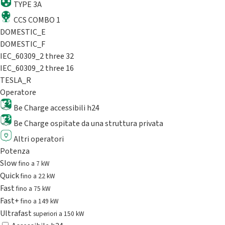
TYPE 3A
CCS COMBO 1
DOMESTIC_E
DOMESTIC_F
IEC_60309_2 three 32
IEC_60309_2 three 16
TESLA_R
Operatore
Be Charge accessibili h24
Be Charge ospitate da una struttura privata
Altri operatori
Potenza
Slow
fino a 7 kW
Quick
fino a 22 kW
Fast
fino a 75 kW
Fast+
fino a 149 kW
Ultrafast
superiori a 150 kW