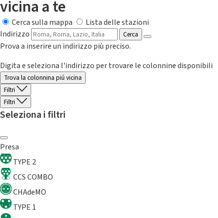
vicina a te
Cerca sulla mappa
Lista delle stazioni
Indirizzo
Cerca
Prova a inserire un indirizzo più preciso.
Digita e seleziona l'indirizzo per trovare le colonnine disponibili
Trova la colonnina piú vicina
Filtri
Filtri
Seleziona i filtri
Presa
TYPE 2
CCS COMBO
CHAdeMO
TYPE 1