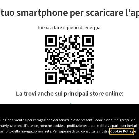
l tuo smartphone per scaricare l'
Inizia a fare il pieno di energia.
La trovi anche sui principali store online:
 funzionamento e per l’erogazione dei servizi in esso presenti, cookie analitici (propri e di
avigazione dell’utente, nonché cookie di profilazione (propri e di terze parti) per inviarti
’ambito della navigazione in rete. Per saperne di più consulta la nostra
Cookie Policy
e