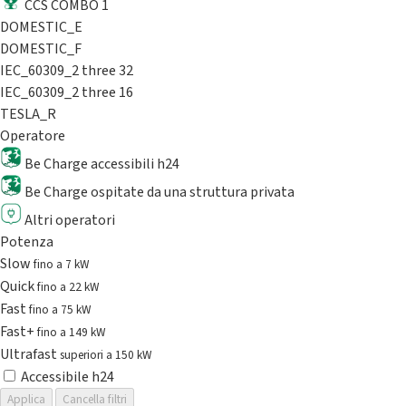
CCS COMBO 1
DOMESTIC_E
DOMESTIC_F
IEC_60309_2 three 32
IEC_60309_2 three 16
TESLA_R
Operatore
Be Charge accessibili h24
Be Charge ospitate da una struttura privata
Altri operatori
Potenza
Slow
fino a 7 kW
Quick
fino a 22 kW
Fast
fino a 75 kW
Fast+
fino a 149 kW
Ultrafast
superiori a 150 kW
Accessibile h24
Applica
Cancella filtri