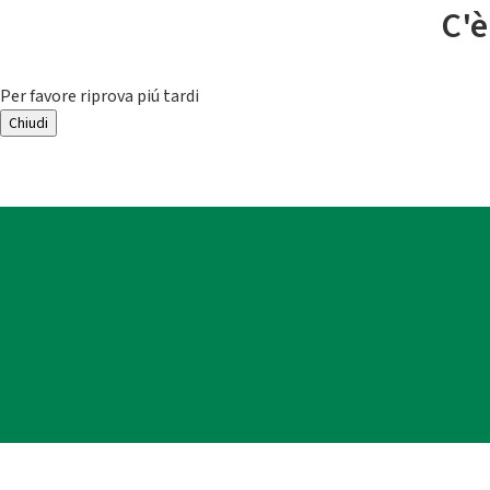
C'è
Per favore riprova piú tardi
Chiudi