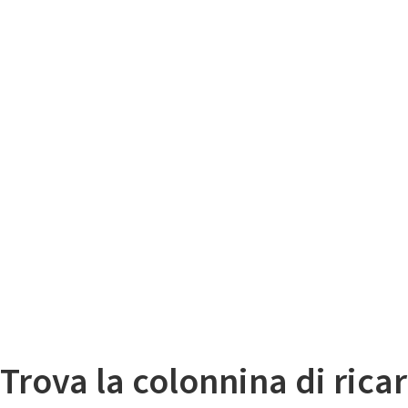
Il
Mappa colonnine di ricarica auto elettriche
Trova la colonnina di ricar