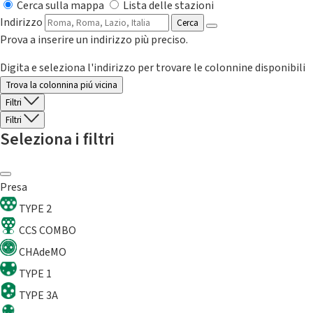
Cerca sulla mappa
Lista delle stazioni
Indirizzo
Cerca
Prova a inserire un indirizzo più preciso.
Digita e seleziona l'indirizzo per trovare le colonnine disponibili
Trova la colonnina piú vicina
Filtri
Filtri
Seleziona i filtri
Presa
TYPE 2
CCS COMBO
CHAdeMO
TYPE 1
TYPE 3A