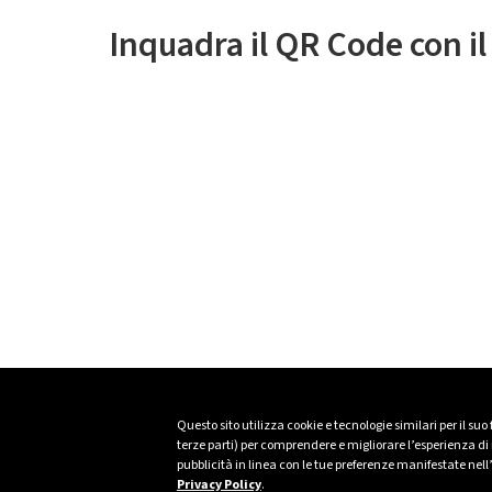
Inquadra il QR Code con i
Questo sito utilizza cookie e tecnologie similari per il suo
terze parti) per comprendere e migliorare l’esperienza di n
pubblicità in linea con le tue preferenze manifestate nell
Privacy Policy
.