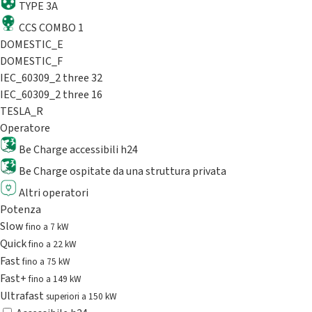
TYPE 3A
CCS COMBO 1
DOMESTIC_E
DOMESTIC_F
IEC_60309_2 three 32
IEC_60309_2 three 16
TESLA_R
Operatore
Be Charge accessibili h24
Be Charge ospitate da una struttura privata
Altri operatori
Potenza
Slow
fino a 7 kW
Quick
fino a 22 kW
Fast
fino a 75 kW
Fast+
fino a 149 kW
Ultrafast
superiori a 150 kW