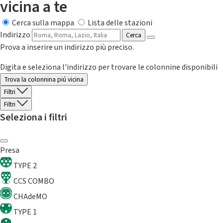
vicina a te
Cerca sulla mappa
Lista delle stazioni
Indirizzo
Cerca
Prova a inserire un indirizzo più preciso.
Digita e seleziona l'indirizzo per trovare le colonnine disponibili
Trova la colonnina piú vicina
Filtri
Filtri
Seleziona i filtri
Presa
TYPE 2
CCS COMBO
CHAdeMO
TYPE 1