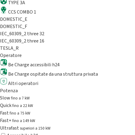
TYPE 3A
CCS COMBO 1
DOMESTIC_E
DOMESTIC_F
IEC_60309_2 three 32
IEC_60309_2 three 16
TESLA_R
Operatore
Be Charge accessibili h24
Be Charge ospitate da una struttura privata
Altri operatori
Potenza
Slow
fino a 7 kW
Quick
fino a 22 kW
Fast
fino a 75 kW
Fast+
fino a 149 kW
Ultrafast
superiori a 150 kW