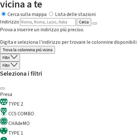
vicina a te
Cerca sulla mappa
Lista delle stazioni
Indirizzo
Cerca
Prova a inserire un indirizzo più preciso.
Digita e seleziona l'indirizzo per trovare le colonnine disponibili
Trova la colonnina piú vicina
Filtri
Filtri
Seleziona i filtri
Presa
TYPE 2
CCS COMBO
CHAdeMO
TYPE 1