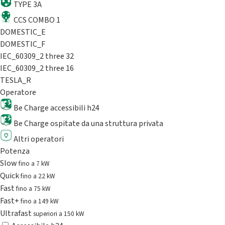
TYPE 3A
CCS COMBO 1
DOMESTIC_E
DOMESTIC_F
IEC_60309_2 three 32
IEC_60309_2 three 16
TESLA_R
Operatore
Be Charge accessibili h24
Be Charge ospitate da una struttura privata
Altri operatori
Potenza
Slow
fino a 7 kW
Quick
fino a 22 kW
Fast
fino a 75 kW
Fast+
fino a 149 kW
Ultrafast
superiori a 150 kW