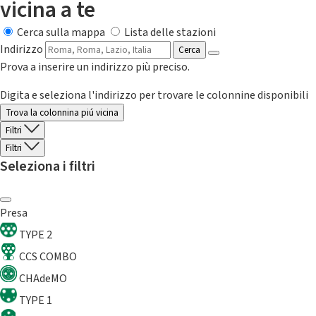
vicina a te
Cerca sulla mappa
Lista delle stazioni
Indirizzo
Cerca
Prova a inserire un indirizzo più preciso.
Digita e seleziona l'indirizzo per trovare le colonnine disponibili
Trova la colonnina piú vicina
Filtri
Filtri
Seleziona i filtri
Presa
TYPE 2
CCS COMBO
CHAdeMO
TYPE 1