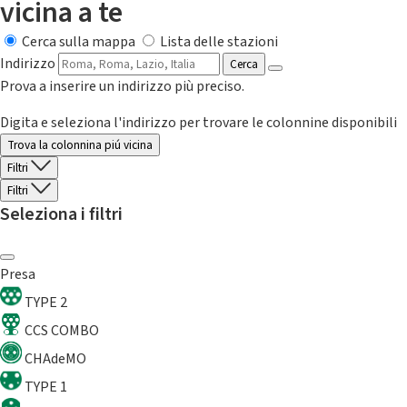
vicina a te
Cerca sulla mappa
Lista delle stazioni
Indirizzo
Cerca
Prova a inserire un indirizzo più preciso.
Digita e seleziona l'indirizzo per trovare le colonnine disponibili
Trova la colonnina piú vicina
Filtri
Filtri
Seleziona i filtri
Presa
TYPE 2
CCS COMBO
CHAdeMO
TYPE 1