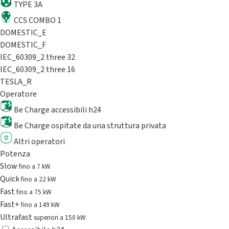
TYPE 3A
CCS COMBO 1
DOMESTIC_E
DOMESTIC_F
IEC_60309_2 three 32
IEC_60309_2 three 16
TESLA_R
Operatore
Be Charge accessibili h24
Be Charge ospitate da una struttura privata
Altri operatori
Potenza
Slow
fino a 7 kW
Quick
fino a 22 kW
Fast
fino a 75 kW
Fast+
fino a 149 kW
Ultrafast
superiori a 150 kW