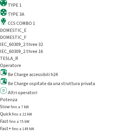
TYPE 1
TYPE 3A
CCS COMBO 1
DOMESTIC_E
DOMESTIC_F
IEC_60309_2 three 32
IEC_60309_2 three 16
TESLA_R
Operatore
Be Charge accessibili h24
Be Charge ospitate da una struttura privata
Altri operatori
Potenza
Slow
fino a 7 kW
Quick
fino a 22 kW
Fast
fino a 75 kW
Fast+
fino a 149 kW