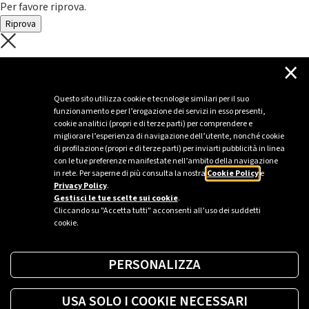
Per favore riprova.
Riprova
C'è un problema con il recupero dei
×
dati.
Questo sito utilizza cookie e tecnologie similari per il suo
funzionamento e per l’erogazione dei servizi in esso presenti,
Per favore riprova piú tardi
cookie analitici (propri e di terze parti) per comprendere e
migliorare l’esperienza di navigazione dell’utente, nonché cookie
Chiudi
di profilazione (propri e di terze parti) per inviarti pubblicità in linea
con le tue preferenze manifestate nell’ambito della navigazione
in rete. Per saperne di più consulta la nostra
Cookie Policy
e
Privacy Policy
.
Sei un’azienda o una PA?
Gestisci le tue scelte sui cookie
.
Cliccando su "Accetta tutti" acconsenti all’uso dei suddetti
cookie.
Trova la soluzione più giusta per te.
PERSONALIZZA
Richiedi una colonnina
USA SOLO I COOKIE NECESSARI