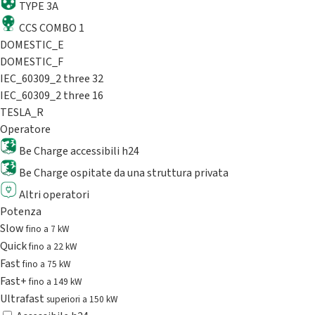
TYPE 3A
CCS COMBO 1
DOMESTIC_E
DOMESTIC_F
IEC_60309_2 three 32
IEC_60309_2 three 16
TESLA_R
Operatore
Be Charge accessibili h24
Be Charge ospitate da una struttura privata
Altri operatori
Potenza
Slow
fino a 7 kW
Quick
fino a 22 kW
Fast
fino a 75 kW
Fast+
fino a 149 kW
Ultrafast
superiori a 150 kW