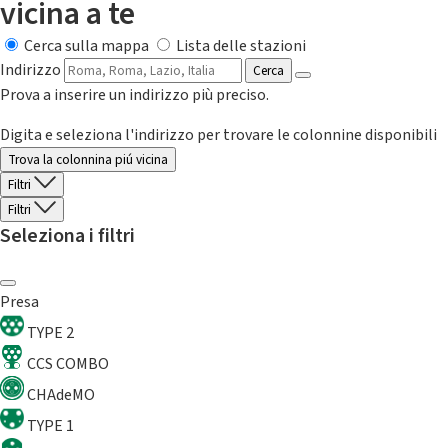
vicina a te
Cerca sulla mappa
Lista delle stazioni
Indirizzo
Cerca
Prova a inserire un indirizzo più preciso.
Digita e seleziona l'indirizzo per trovare le colonnine disponibili
Trova la colonnina piú vicina
Filtri
Filtri
Seleziona i filtri
Presa
TYPE 2
CCS COMBO
CHAdeMO
TYPE 1