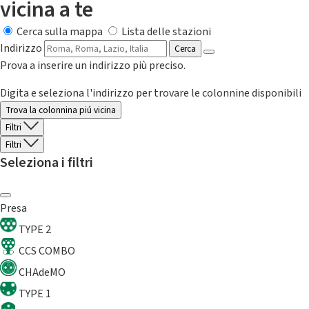
vicina a te
Cerca sulla mappa
Lista delle stazioni
Indirizzo
Cerca
Prova a inserire un indirizzo più preciso.
Digita e seleziona l'indirizzo per trovare le colonnine disponibili
Trova la colonnina piú vicina
Filtri
Filtri
Seleziona i filtri
Presa
TYPE 2
CCS COMBO
CHAdeMO
TYPE 1