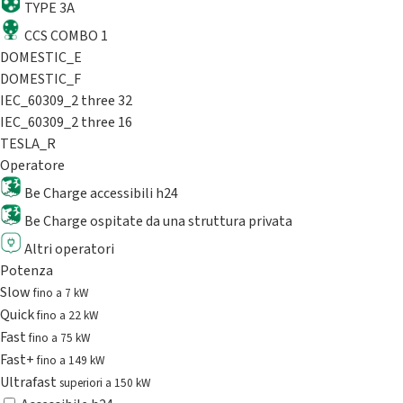
TYPE 3A
CCS COMBO 1
DOMESTIC_E
DOMESTIC_F
IEC_60309_2 three 32
IEC_60309_2 three 16
TESLA_R
Operatore
Be Charge accessibili h24
Be Charge ospitate da una struttura privata
Altri operatori
Potenza
Slow
fino a 7 kW
Quick
fino a 22 kW
Fast
fino a 75 kW
Fast+
fino a 149 kW
Ultrafast
superiori a 150 kW