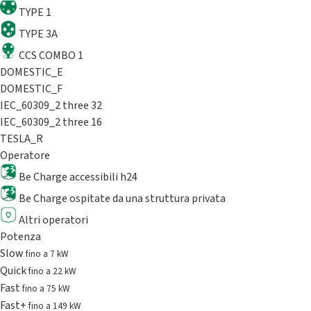
TYPE 1
TYPE 3A
CCS COMBO 1
DOMESTIC_E
DOMESTIC_F
IEC_60309_2 three 32
IEC_60309_2 three 16
TESLA_R
Operatore
Be Charge accessibili h24
Be Charge ospitate da una struttura privata
Altri operatori
Potenza
Slow
fino a 7 kW
Quick
fino a 22 kW
Fast
fino a 75 kW
Fast+
fino a 149 kW