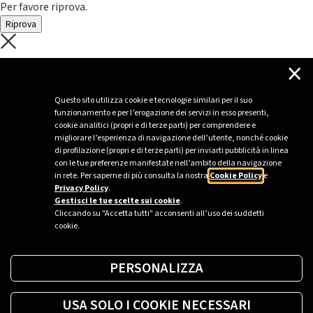
Per favore riprova.
Riprova
C'è un problema con il recupero dei
×
dati.
Questo sito utilizza cookie e tecnologie similari per il suo
funzionamento e per l’erogazione dei servizi in esso presenti,
Per favore riprova piú tardi
cookie analitici (propri e di terze parti) per comprendere e
migliorare l’esperienza di navigazione dell’utente, nonché cookie
Chiudi
di profilazione (propri e di terze parti) per inviarti pubblicità in linea
con le tue preferenze manifestate nell’ambito della navigazione
in rete. Per saperne di più consulta la nostra
Cookie Policy
e
Privacy Policy
.
Sei un’azienda o una PA?
Gestisci le tue scelte sui cookie
.
Cliccando su "Accetta tutti" acconsenti all’uso dei suddetti
cookie.
Trova la soluzione più giusta per te.
PERSONALIZZA
Richiedi una colonnina
USA SOLO I COOKIE NECESSARI