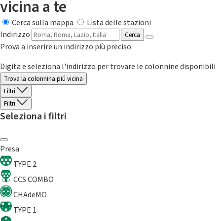
vicina a te
Cerca sulla mappa
Lista delle stazioni
Indirizzo
Cerca
Prova a inserire un indirizzo più preciso.
Digita e seleziona l'indirizzo per trovare le colonnine disponibili
Trova la colonnina piú vicina
Filtri
Filtri
Seleziona i filtri
Presa
TYPE 2
CCS COMBO
CHAdeMO
TYPE 1