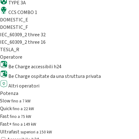
TYPE 3A
CCS COMBO 1
DOMESTIC_E
DOMESTIC_F
IEC_60309_2 three 32
IEC_60309_2 three 16
TESLA_R
Operatore
Be Charge accessibili h24
Be Charge ospitate da una struttura privata
Altri operatori
Potenza
Slow
fino a 7 kW
Quick
fino a 22 kW
Fast
fino a 75 kW
Fast+
fino a 149 kW
Ultrafast
superiori a 150 kW