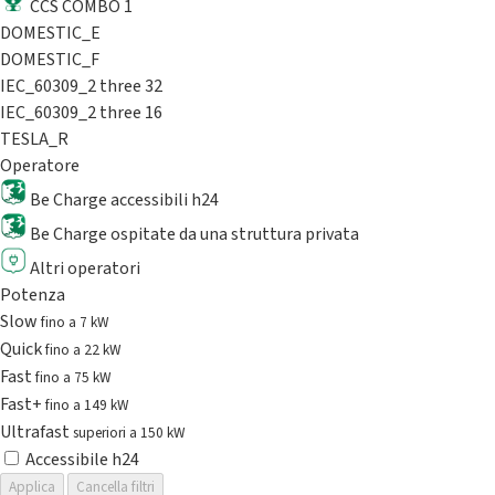
CCS COMBO 1
DOMESTIC_E
DOMESTIC_F
IEC_60309_2 three 32
IEC_60309_2 three 16
TESLA_R
Operatore
Be Charge accessibili h24
Be Charge ospitate da una struttura privata
Altri operatori
Potenza
Slow
fino a 7 kW
Quick
fino a 22 kW
Fast
fino a 75 kW
Fast+
fino a 149 kW
Ultrafast
superiori a 150 kW
Accessibile h24
Applica
Cancella filtri