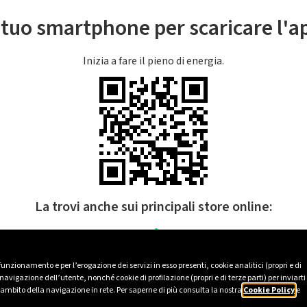
l tuo smartphone per scaricare l'
Inizia a fare il pieno di energia.
La trovi anche sui principali store online:
 funzionamento e per l’erogazione dei servizi in esso presenti, cookie analitici (propri e di
avigazione dell’utente, nonché cookie di profilazione (propri e di terze parti) per inviarti
’ambito della navigazione in rete. Per saperne di più consulta la nostra
Cookie Policy
e