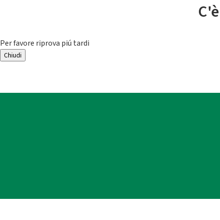
C'è
Per favore riprova piú tardi
Chiudi