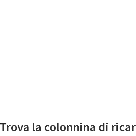
Il
Mappa colonnine di ricarica auto elettriche
Trova la colonnina di ricar