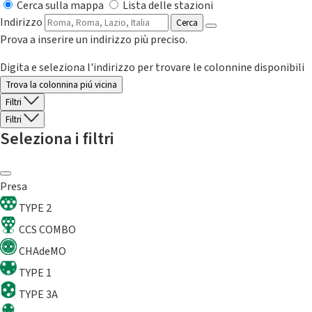
Cerca sulla mappa
Lista delle stazioni
Indirizzo
Cerca
Prova a inserire un indirizzo più preciso.
Digita e seleziona l'indirizzo per trovare le colonnine disponibili
Trova la colonnina piú vicina
Filtri
Filtri
Seleziona i filtri
Presa
TYPE 2
CCS COMBO
CHAdeMO
TYPE 1
TYPE 3A