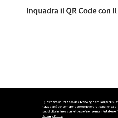
Inquadra il QR Code con i
Questo sito utilizza cookie e tecnologie similari per il suo
terze parti) per comprendere e migliorare l’esperienza di n
pubblicità in linea con le tue preferenze manifestate nell
Privacy Policy
.