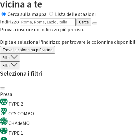
vicina a te
Cerca sulla mappa
Lista delle stazioni
Indirizzo
Cerca
Prova a inserire un indirizzo più preciso.
Digita e seleziona l'indirizzo per trovare le colonnine disponibili
Trova la colonnina piú vicina
Filtri
Filtri
Seleziona i filtri
Presa
TYPE 2
CCS COMBO
CHAdeMO
TYPE 1