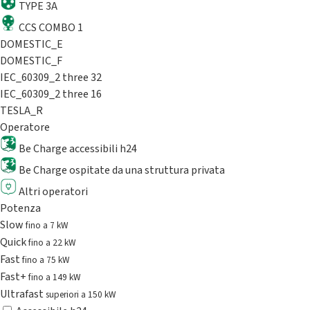
TYPE 3A
CCS COMBO 1
DOMESTIC_E
DOMESTIC_F
IEC_60309_2 three 32
IEC_60309_2 three 16
TESLA_R
Operatore
Be Charge accessibili h24
Be Charge ospitate da una struttura privata
Altri operatori
Potenza
Slow
fino a 7 kW
Quick
fino a 22 kW
Fast
fino a 75 kW
Fast+
fino a 149 kW
Ultrafast
superiori a 150 kW