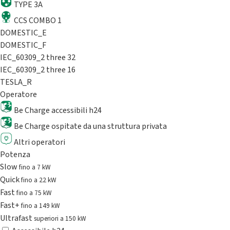
TYPE 3A
CCS COMBO 1
DOMESTIC_E
DOMESTIC_F
IEC_60309_2 three 32
IEC_60309_2 three 16
TESLA_R
Operatore
Be Charge accessibili h24
Be Charge ospitate da una struttura privata
Altri operatori
Potenza
Slow
fino a 7 kW
Quick
fino a 22 kW
Fast
fino a 75 kW
Fast+
fino a 149 kW
Ultrafast
superiori a 150 kW