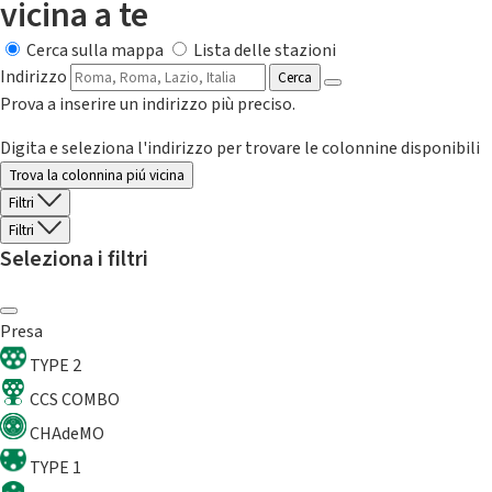
vicina a te
Cerca sulla mappa
Lista delle stazioni
Indirizzo
Cerca
Prova a inserire un indirizzo più preciso.
Digita e seleziona l'indirizzo per trovare le colonnine disponibili
Trova la colonnina piú vicina
Filtri
Filtri
Seleziona i filtri
Presa
TYPE 2
CCS COMBO
CHAdeMO
TYPE 1