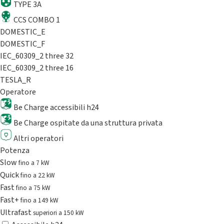
TYPE 3A
CCS COMBO 1
DOMESTIC_E
DOMESTIC_F
IEC_60309_2 three 32
IEC_60309_2 three 16
TESLA_R
Operatore
Be Charge accessibili h24
Be Charge ospitate da una struttura privata
Altri operatori
Potenza
Slow
fino a 7 kW
Quick
fino a 22 kW
Fast
fino a 75 kW
Fast+
fino a 149 kW
Ultrafast
superiori a 150 kW