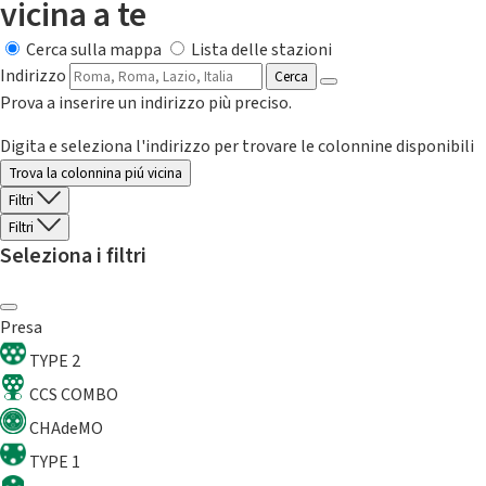
vicina a te
Cerca sulla mappa
Lista delle stazioni
Indirizzo
Cerca
Prova a inserire un indirizzo più preciso.
Digita e seleziona l'indirizzo per trovare le colonnine disponibili
Trova la colonnina piú vicina
Filtri
Filtri
Seleziona i filtri
Presa
TYPE 2
CCS COMBO
CHAdeMO
TYPE 1