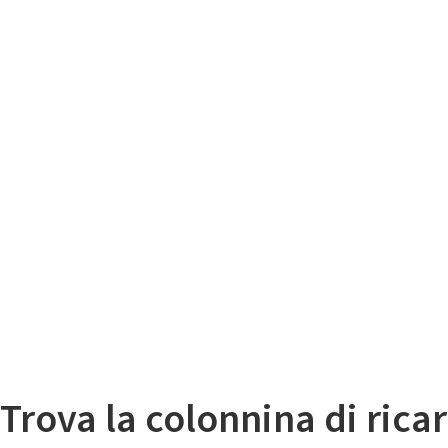
Il
Mappa colonnine di ricarica auto elettriche
Trova la colonnina di ricar