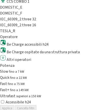
CCS COMBO 1
DOMESTIC_E
DOMESTIC_F
IEC_60309_2 three 32
IEC_60309_2 three 16
TESLA_R
Operatore
Be Charge accessibili h24
Be Charge ospitate da una struttura privata
Altri operatori
Potenza
Slow
fino a 7 kW
Quick
fino a 22 kW
Fast
fino a 75 kW
Fast+
fino a 149 kW
Ultrafast
superiori a 150 kW
Accessibile h24
Applica
Cancella filtri