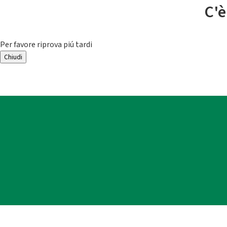
C'è
Per favore riprova piú tardi
Chiudi