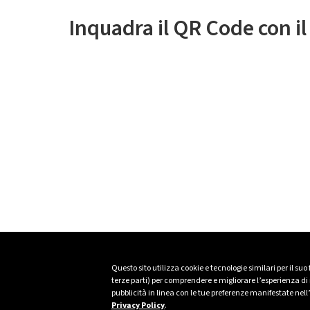
Inquadra il QR Code con i
Questo sito utilizza cookie e tecnologie similari per il suo
terze parti) per comprendere e migliorare l’esperienza di n
pubblicità in linea con le tue preferenze manifestate nell
Privacy Policy
.