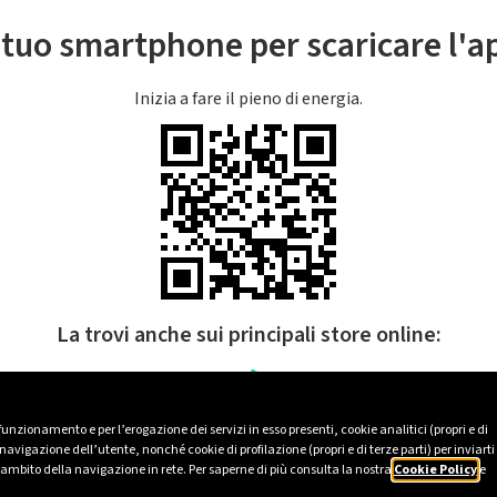
l tuo smartphone per scaricare l'
Inizia a fare il pieno di energia.
La trovi anche sui principali store online:
 funzionamento e per l’erogazione dei servizi in esso presenti, cookie analitici (propri e di
avigazione dell’utente, nonché cookie di profilazione (propri e di terze parti) per inviarti
’ambito della navigazione in rete. Per saperne di più consulta la nostra
Cookie Policy
e