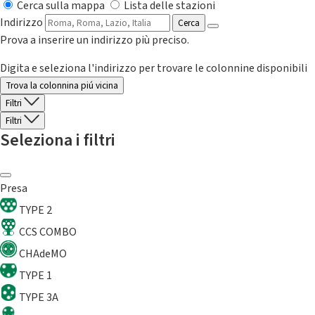
Cerca sulla mappa
Lista delle stazioni
Indirizzo
Cerca
Prova a inserire un indirizzo più preciso.
Digita e seleziona l'indirizzo per trovare le colonnine disponibili
Trova la colonnina piú vicina
Filtri
Filtri
Seleziona i filtri
Presa
TYPE 2
CCS COMBO
CHAdeMO
TYPE 1
TYPE 3A