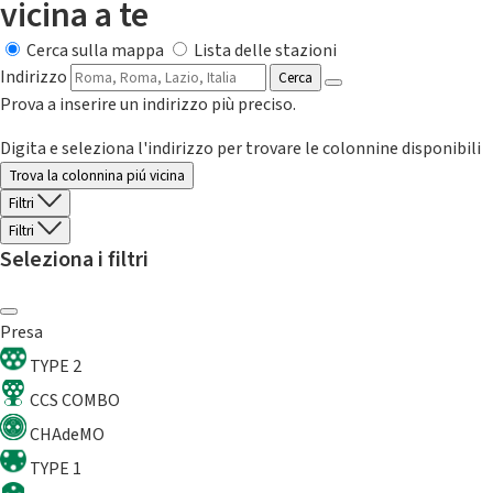
vicina a te
Cerca sulla mappa
Lista delle stazioni
Indirizzo
Cerca
Prova a inserire un indirizzo più preciso.
Digita e seleziona l'indirizzo per trovare le colonnine disponibili
Trova la colonnina piú vicina
Filtri
Filtri
Seleziona i filtri
Presa
TYPE 2
CCS COMBO
CHAdeMO
TYPE 1