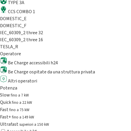
TYPE 3A
CCS COMBO 1
DOMESTIC_E
DOMESTIC_F
IEC_60309_2 three 32
IEC_60309_2 three 16
TESLA_R
Operatore
Be Charge accessibili h24
Be Charge ospitate da una struttura privata
Altri operatori
Potenza
Slow
fino a 7 kW
Quick
fino a 22 kW
Fast
fino a 75 kW
Fast+
fino a 149 kW
Ultrafast
superiori a 150 kW