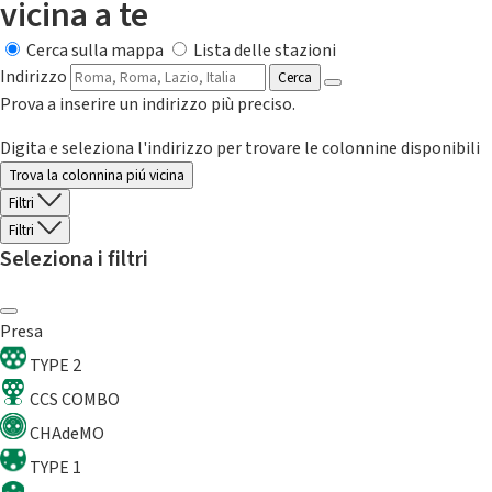
vicina a te
Cerca sulla mappa
Lista delle stazioni
Indirizzo
Cerca
Prova a inserire un indirizzo più preciso.
Digita e seleziona l'indirizzo per trovare le colonnine disponibili
Trova la colonnina piú vicina
Filtri
Filtri
Seleziona i filtri
Presa
TYPE 2
CCS COMBO
CHAdeMO
TYPE 1