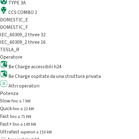
TYPE 3A
CCS COMBO 1
DOMESTIC_E
DOMESTIC_F
IEC_60309_2 three 32
IEC_60309_2 three 16
TESLA_R
Operatore
Be Charge accessibili h24
Be Charge ospitate da una struttura privata
Altri operatori
Potenza
Slow
fino a 7 kW
Quick
fino a 22 kW
Fast
fino a 75 kW
Fast+
fino a 149 kW
Ultrafast
superiori a 150 kW