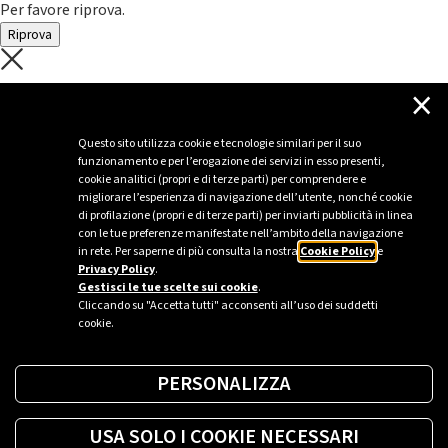
Per favore riprova.
Riprova
C'è un problema con il recupero dei
×
dati.
Questo sito utilizza cookie e tecnologie similari per il suo
funzionamento e per l’erogazione dei servizi in esso presenti,
Per favore riprova piú tardi
cookie analitici (propri e di terze parti) per comprendere e
migliorare l’esperienza di navigazione dell’utente, nonché cookie
Chiudi
di profilazione (propri e di terze parti) per inviarti pubblicità in linea
con le tue preferenze manifestate nell’ambito della navigazione
in rete. Per saperne di più consulta la nostra
Cookie Policy
e
Privacy Policy
.
Sei un’azienda o una PA?
Gestisci le tue scelte sui cookie
.
Cliccando su "Accetta tutti" acconsenti all’uso dei suddetti
cookie.
Trova la soluzione più giusta per te.
PERSONALIZZA
Richiedi una colonnina
USA SOLO I COOKIE NECESSARI