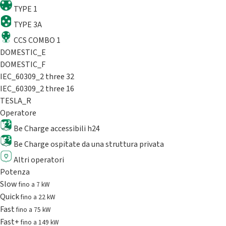
TYPE 1
TYPE 3A
CCS COMBO 1
DOMESTIC_E
DOMESTIC_F
IEC_60309_2 three 32
IEC_60309_2 three 16
TESLA_R
Operatore
Be Charge accessibili h24
Be Charge ospitate da una struttura privata
Altri operatori
Potenza
Slow
fino a 7 kW
Quick
fino a 22 kW
Fast
fino a 75 kW
Fast+
fino a 149 kW