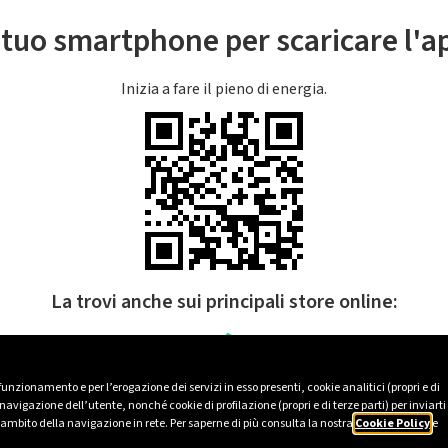
l tuo smartphone per scaricare l'
Inizia a fare il pieno di energia.
La trovi anche sui principali store online:
 funzionamento e per l’erogazione dei servizi in esso presenti, cookie analitici (propri e di
avigazione dell’utente, nonché cookie di profilazione (propri e di terze parti) per inviarti
’ambito della navigazione in rete. Per saperne di più consulta la nostra
Cookie Policy
e