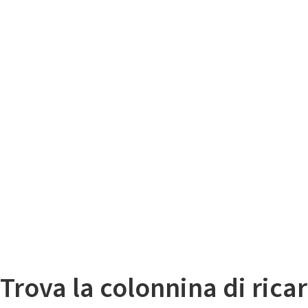
Il
Mappa colonnine di ricarica auto elettriche
Trova la colonnina di ricar