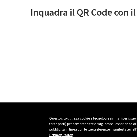
Inquadra il QR Code con i
Questo sito utilizza cookie e tecnologie similari per il suo
terze parti) per comprendere e migliorare l’esperienza di n
pubblicità in linea con le tue preferenze manifestate nell
Privacy Policy
.