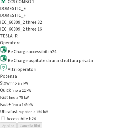
CCS COMBO 1
DOMESTIC_E
DOMESTIC_F
IEC_60309_2 three 32
IEC_60309_2 three 16
TESLA_R
Operatore
Be Charge accessibili h24
Be Charge ospitate da una struttura privata
Altri operatori
Potenza
Slow
fino a 7 kW
Quick
fino a 22 kW
Fast
fino a 75 kW
Fast+
fino a 149 kW
Ultrafast
superiori a 150 kW
Accessibile h24
Applica
Cancella filtri