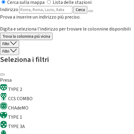
Cerca sulla mappa
Lista delle stazioni
Indirizzo
Cerca
Prova a inserire un indirizzo più preciso.
Digita e seleziona l'indirizzo per trovare le colonnine disponibili
Trova la colonnina piú vicina
Filtri
Filtri
Seleziona i filtri
Presa
TYPE 2
CCS COMBO
CHAdeMO
TYPE 1
TYPE 3A