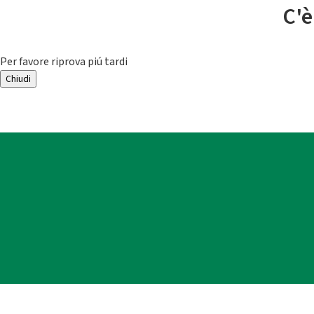
C'è
Per favore riprova piú tardi
Chiudi