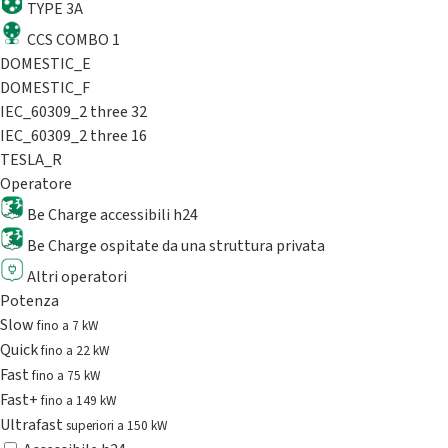
TYPE 3A
CCS COMBO 1
DOMESTIC_E
DOMESTIC_F
IEC_60309_2 three 32
IEC_60309_2 three 16
TESLA_R
Operatore
Be Charge accessibili h24
Be Charge ospitate da una struttura privata
Altri operatori
Potenza
Slow
fino a 7 kW
Quick
fino a 22 kW
Fast
fino a 75 kW
Fast+
fino a 149 kW
Ultrafast
superiori a 150 kW