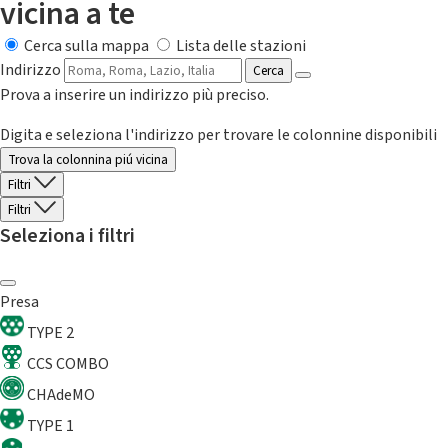
vicina a te
Cerca sulla mappa
Lista delle stazioni
Indirizzo
Cerca
Prova a inserire un indirizzo più preciso.
Digita e seleziona l'indirizzo per trovare le colonnine disponibili
Trova la colonnina piú vicina
Filtri
Filtri
Seleziona i filtri
Presa
TYPE 2
CCS COMBO
CHAdeMO
TYPE 1