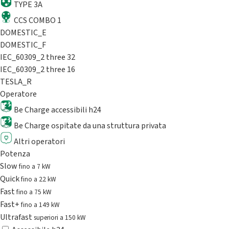
TYPE 3A
CCS COMBO 1
DOMESTIC_E
DOMESTIC_F
IEC_60309_2 three 32
IEC_60309_2 three 16
TESLA_R
Operatore
Be Charge accessibili h24
Be Charge ospitate da una struttura privata
Altri operatori
Potenza
Slow
fino a 7 kW
Quick
fino a 22 kW
Fast
fino a 75 kW
Fast+
fino a 149 kW
Ultrafast
superiori a 150 kW