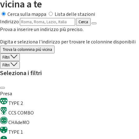
vicina a te
Cerca sulla mappa
Lista delle stazioni
Indirizzo
Cerca
Prova a inserire un indirizzo più preciso.
Digita e seleziona l'indirizzo per trovare le colonnine disponibili
Trova la colonnina piú vicina
Filtri
Filtri
Seleziona i filtri
Presa
TYPE 2
CCS COMBO
CHAdeMO
TYPE 1